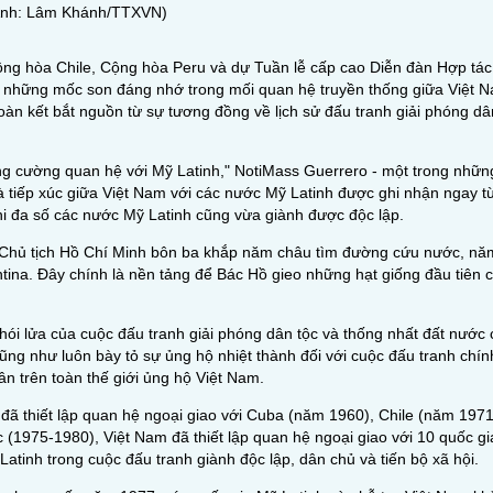
(Ảnh: Lâm Khánh/TTXVN)
g hòa Chile, Cộng hòa Peru và dự Tuần lễ cấp cao Diễn đàn Hợp tác 
i những mốc son đáng nhớ trong mối quan hệ truyền thống giữa Việt 
àn kết bắt nguồn từ sự tương đồng về lịch sử đấu tranh giải phóng dân
g cường quan hệ với Mỹ Latinh," NotiMass Guerrero - một trong những
 tiếp xúc giữa Việt Nam với các nước Mỹ Latinh được ghi nhận ngay từ
khi đa số các nước Mỹ Latinh cũng vừa giành được độc lập.
nh Chủ tịch Hồ Chí Minh bôn ba khắp năm châu tìm đường cứu nước, n
tina. Đây chính là nền tảng để Bác Hồ gieo những hạt giống đầu tiên c
khói lửa của cuộc đấu tranh giải phóng dân tộc và thống nhất đất nước
ũng như luôn bày tỏ sự ủng hộ nhiệt thành đối với cuộc đấu tranh chính
n trên toàn thế giới ủng hộ Việt Nam.
ã thiết lập quan hệ ngoại giao với Cuba (năm 1960), Chile (năm 1971
 (1975-1980), Việt Nam đã thiết lập quan hệ ngoại giao với 10 quốc gi
tinh trong cuộc đấu tranh giành độc lập, dân chủ và tiến bộ xã hội.