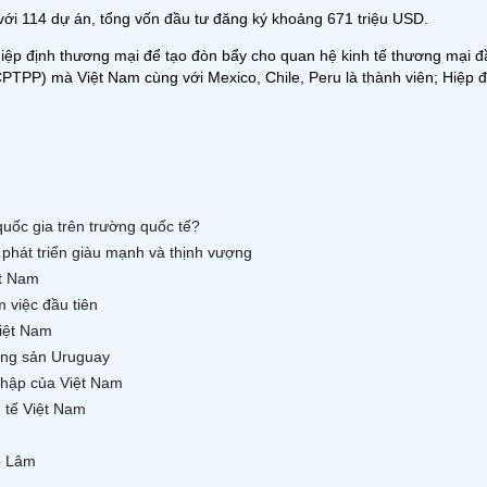
 với 114 dự án, tổng vốn đầu tư đăng ký khoảng 671 triệu USD.
hiệp định thương mại để tạo đòn bẩy cho quan hệ kinh tế thương mại đầ
CPTPP) mà Việt Nam cùng với Mexico, Chile, Peru là thành viên; Hiệp
quốc gia trên trường quốc tế?
 phát triển giàu mạnh và thịnh vượng
ệt Nam
 việc đầu tiên
iệt Nam
ộng sản Uruguay
nhập của Việt Nam
 tế Việt Nam
ô Lâm