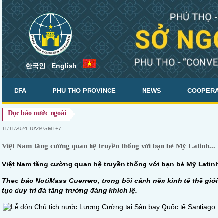
한국인
English
.
DFA
PHU THO PROVINCE
NEWS
COOPERA
Đọc báo nước ngoài
DOCUMENTS
11/11/2024 10:29 GMT+7
Việt Nam tăng cường quan hệ truyền thống với bạn bè Mỹ Latinh...
Việt Nam tăng cường quan hệ truyền thống với bạn bè Mỹ Latin
Theo báo NotiMass Guerrero, trong bối cảnh nền kinh tế thế giớ
tục duy trì đà tăng trưởng đáng khích lệ.