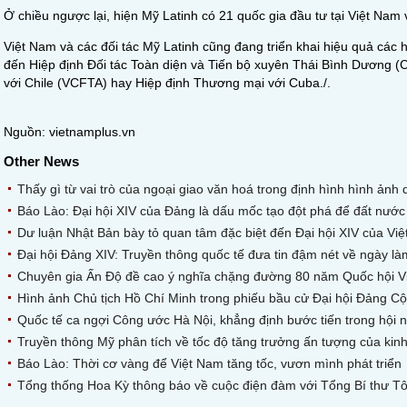
Ở chiều ngược lại, hiện Mỹ Latinh có 21 quốc gia đầu tư tại Việt Nam
Việt Nam và các đối tác Mỹ Latinh cũng đang triển khai hiệu quả các 
đến Hiệp định Đối tác Toàn diện và Tiến bộ xuyên Thái Bình Dương (
với Chile (VCFTA) hay Hiệp định Thương mại với Cuba./.
Nguồn: vietnamplus.vn
Other News
Thấy gì từ vai trò của ngoại giao văn hoá trong định hình hình ảnh 
Báo Lào: Đại hội XIV của Đảng là dấu mốc tạo đột phá để đất nước
Dư luận Nhật Bản bày tỏ quan tâm đặc biệt đến Đại hội XIV của Vi
Đại hội Đảng XIV: Truyền thông quốc tế đưa tin đậm nét về ngày làm
Chuyên gia Ấn Độ đề cao ý nghĩa chặng đường 80 năm Quốc hội V
Hình ảnh Chủ tịch Hồ Chí Minh trong phiếu bầu cử Đại hội Đảng C
Quốc tế ca ngợi Công ước Hà Nội, khẳng định bước tiến trong hội 
Truyền thông Mỹ phân tích về tốc độ tăng trưởng ấn tượng của kinh
Báo Lào: Thời cơ vàng để Việt Nam tăng tốc, vươn mình phát triển
Tổng thống Hoa Kỳ thông báo về cuộc điện đàm với Tổng Bí thư T