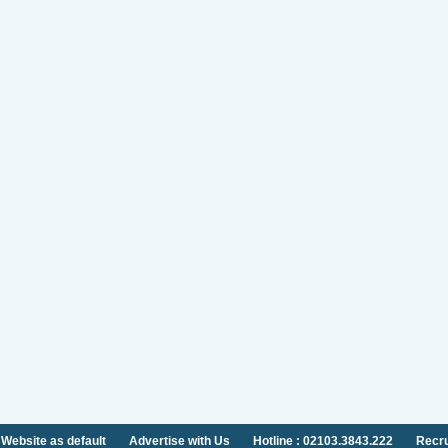
 Website as default
Advertise with Us
Hotline : 02103.3843.222
Recru