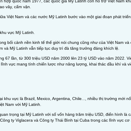
n hợp quốc năm 1977, các quốc gia Mỹ Latinh còn hỗ trợ Việt Nam kh
ao vây, cấm vận.
iữa Việt Nam và các nước Mỹ Latinh bước vào một giai đoạn phát triể
 khu vực Mỹ Latinh.
ong bối cảnh nền kinh tế thế giới nói chung cũng như của Việt Nam và
 và Mỹ Latinh vẫn tiếp tục duy trì đà tăng trưởng đáng khích lệ.
ng 67 lần, từ 300 triệu USD năm 2000 lên 23 tỷ USD vào năm 2022. Vi
 lĩnh vực mang tính chiến lược như năng lượng, khai thác dầu khí và v
i khu vực là Brazil, Mexico, Argentina, Chile..., nhiều thị trường mới
iệt Nam với Mỹ Latinh.
 quan trọng tại Mỹ Latinh với số vốn hàng trăm triệu USD, điển hình là 
 Công ty Viglacera và Công ty Thái Bình tại Cuba trong các lĩnh vực cơ