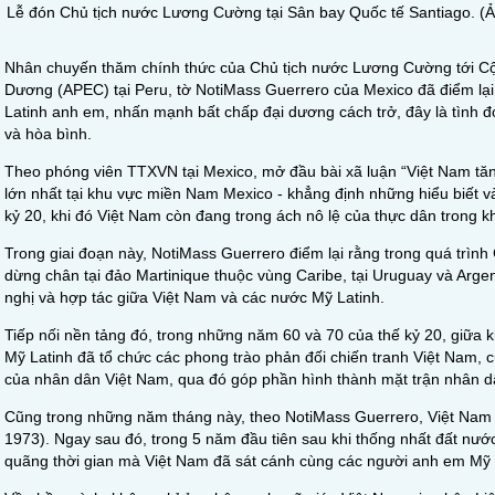
Lễ đón Chủ tịch nước Lương Cường tại Sân bay Quốc tế Santiago. 
Nhân chuyến thăm chính thức của Chủ tịch nước Lương Cường tới Cộn
Dương (APEC) tại Peru, tờ NotiMass Guerrero của Mexico đã điểm lạ
Latinh anh em, nhấn mạnh bất chấp đại dương cách trở, đây là tình đo
và hòa bình.
Theo phóng viên TTXVN tại Mexico, mở đầu bài xã luận “Việt Nam tăn
lớn nhất tại khu vực miền Nam Mexico - khẳng định những hiểu biết và
kỷ 20, khi đó Việt Nam còn đang trong ách nô lệ của thực dân trong 
Trong giai đoạn này, NotiMass Guerrero điểm lại rằng trong quá trì
dừng chân tại đảo Martinique thuộc vùng Caribe, tại Uruguay và Argen
nghị và hợp tác giữa Việt Nam và các nước Mỹ Latinh.
Tiếp nối nền tảng đó, trong những năm 60 và 70 của thế kỷ 20, giữa 
Mỹ Latinh đã tổ chức các phong trào phản đối chiến tranh Việt Nam, c
của nhân dân Việt Nam, qua đó góp phần hình thành mặt trận nhân dâ
Cũng trong những năm tháng này, theo NotiMass Guerrero, Việt Nam đ
1973). Ngay sau đó, trong 5 năm đầu tiên sau khi thống nhất đất nước
quãng thời gian mà Việt Nam đã sát cánh cùng các người anh em Mỹ La