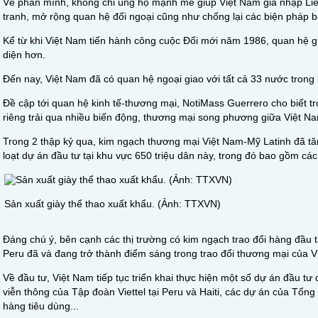
Về phần mình, không chỉ ủng hộ mạnh mẽ giúp Việt Nam gia nhập Liê
tranh, mở rộng quan hệ đối ngoại cũng như chống lại các biện pháp b
Kể từ khi Việt Nam tiến hành công cuộc Đổi mới năm 1986, quan hệ g
diện hơn.
Đến nay, Việt Nam đã có quan hệ ngoại giao với tất cả 33 nước trong
Đề cập tới quan hệ kinh tế-thương mại, NotiMass Guerrero cho biết tr
riêng trải qua nhiều biến động, thương mại song phương giữa Việt Nam
Trong 2 thập kỷ qua, kim ngạch thương mại Việt Nam-Mỹ Latinh đã tă
loạt dự án đầu tư tại khu vực 650 triệu dân này, trong đó bao gồm các
Sản xuất giày thể thao xuất khẩu. (Ảnh: TTXVN)
Đáng chú ý, bên cạnh các thị trường có kim ngạch trao đổi hàng đầu tạ
Peru đã và đang trở thành điểm sáng trong trao đổi thương mại của V
Về đầu tư, Việt Nam tiếp tục triển khai thực hiện một số dự án đầu tư
viễn thông của Tập đoàn Viettel tại Peru và Haiti, các dự án của Tổng
hàng tiêu dùng...