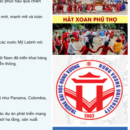
ắc phục hậu quả chiến
n mới, mạnh mẽ và toàn
 các nước Mỹ Latinh nói
ệt Nam đã triển khai hàng
iễn thông.
 nổi như Panama, Colombia,
các dự án phát triển mạng
 sở hạ tầng, sản xuất