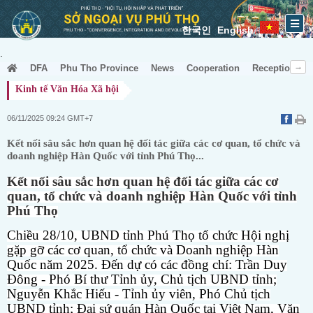
한국인
English
.
DFA
Phu Tho Province
News
Cooperation
Receptionist
Kinh tế Văn Hóa Xã hội
06/11/2025 09:24 GMT+7
Kết nối sâu sắc hơn quan hệ đối tác giữa các cơ quan, tổ chức và
doanh nghiệp Hàn Quốc với tỉnh Phú Thọ...
Kết nối sâu sắc hơn quan hệ đối tác giữa các cơ
quan, tổ chức và doanh nghiệp Hàn Quốc với tỉnh
Phú Thọ
Chiều 28/10, UBND tỉnh Phú Thọ tổ chức Hội nghị
gặp gỡ các cơ quan, tổ chức và Doanh nghiệp Hàn
Quốc năm 2025. Đến dự có các đồng chí: Trần Duy
Đông - Phó Bí thư Tỉnh ủy, Chủ tịch UBND tỉnh;
Nguyễn Khắc Hiếu - Tỉnh ủy viên, Phó Chủ tịch
UBND tỉnh; Đại sứ quán Hàn Quốc tại Việt Nam, Văn